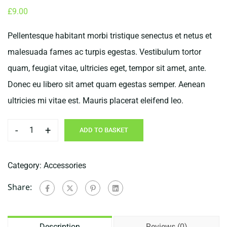
£
9.00
Pellentesque habitant morbi tristique senectus et netus et
malesuada fames ac turpis egestas. Vestibulum tortor
quam, feugiat vitae, ultricies eget, tempor sit amet, ante.
Donec eu libero sit amet quam egestas semper. Aenean
ultricies mi vitae est. Mauris placerat eleifend leo.
-
+
ADD TO BASKET
Nothing
to
Category:
Accessories
see
here
Share:
-
please
Description
Reviews (0)