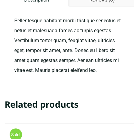
use
menu
Pellentesque habitant morbi tristique senectus et
at
netus et malesuada fames ac turpis egestas.
top
Vestibulum tortor quam, feugiat vitae, ultricies
of
eget, tempor sit amet, ante. Donec eu libero sit
screen.
amet quam egestas semper. Aenean ultricies mi
quantity
vitae est. Mauris placerat eleifend leo.
Related products
Sale!